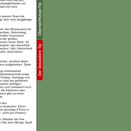
hten und frischen
ortmöglichkeiten an.
ball und eine
it seinem Team die
ügt über eine langjährige
en des Restaurants für
enfeier, Geburtstag,
 hellen Innenraum
uf der großen
sonen einen Platz. 40
stzelt, das dauerhaft
machen. Udo Litterscheid
afür, dass keiner
chte, sondern lieber
estens aufgehoben. Dank
gs interessante
eltmeisterschaft sowie
 Freitag, Samstag und
r oder bei größerem
nwand verfolgen.
her und Leinwand hoch
 die Kleineren was
inen gibt es einen
te.
d des
ns kostenlos. Einen
st günstige 8 Euro in
– nicht pro Person).
 Urlauber die ihre
en hier eine Menge Spaß