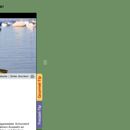
de!
skarte
|
Seite drucken
tgaststätte Schondorf
leinen Auswahl an