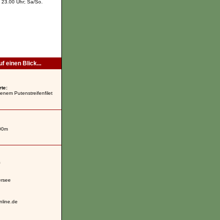
- 23.00 Uhr; Sa/So.
f einen Blick...
te:
tenem Putenstreifenfilet
500m
rsee
nline.de