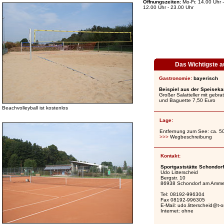
Öffnungszeiten:
Mo-Fr. 14.00 Uhr 
12.00 Uhr - 23.00 Uhr
Das Wichtigste au
Gastronomie:
bayerisch
Beispiel aus der Speisekar
Großer Salatteller mit gebra
und Baguette 7,50 Euro
Beachvolleyball ist kostenlos
Lage:
Entfernung zum See: ca. 
>>>
Wegbeschreibung
Kontakt:
Sportgaststätte Schondorf
Udo Litterscheid
Bergstr. 10
86938 Schondorf am Amme
Tel: 08192-996304
Fax 08192-996305
E-Mail:
udo.litterscheid@t-o
Internet:
ohne