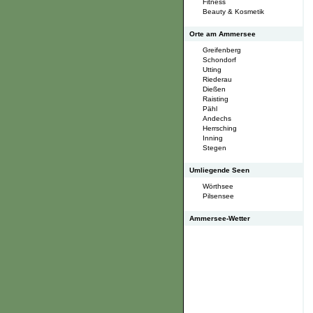
Fitness
Beauty & Kosmetik
Orte am Ammersee
Greifenberg
Schondorf
Utting
Riederau
Dießen
Raisting
Pähl
Andechs
Herrsching
Inning
Stegen
Umliegende Seen
Wörthsee
Pilsensee
Ammersee-Wetter