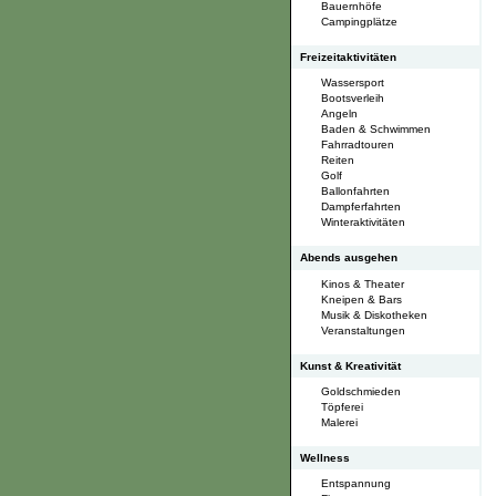
Bauernhöfe
Campingplätze
Freizeitaktivitäten
Wassersport
Bootsverleih
Angeln
Baden & Schwimmen
Fahrradtouren
Reiten
Golf
Ballonfahrten
Dampferfahrten
Winteraktivitäten
Abends ausgehen
Kinos & Theater
Kneipen & Bars
Musik & Diskotheken
Veranstaltungen
Kunst & Kreativität
Goldschmieden
Töpferei
Malerei
Wellness
Entspannung