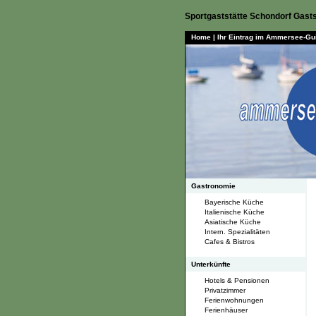
Sportgaststätte Schondorf Gast
Home
|
Ihr Eintrag im Ammersee-Gu
Gastronomie
Bayerische Küche
Italienische Küche
Asiatische Küche
Intern. Spezialitäten
Cafes & Bistros
Unterkünfte
Hotels & Pensionen
Privatzimmer
Ferienwohnungen
Ferienhäuser