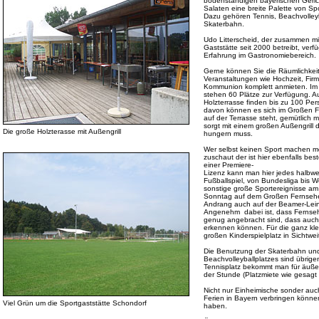
bodenständigen bayerischen Geric
Salaten eine breite Palette von Sp
Dazu gehören Tennis, Beachvolley
Skaterbahn.
Udo Litterscheid, der zusammen m
Gaststätte seit 2000 betreibt, verf
Erfahrung im Gastronomiebereich.
Gerne können Sie die Räumlichkeit
Veranstaltungen wie Hochzeit, Firm
Kommunion komplett anmieten. Im
stehen 60 Plätze zur Verfügung. A
Holzterrasse finden bis zu 100 Per
davon können es sich im Großen Fe
auf der Terrasse steht, gemütlich 
sorgt mit einem großen Außengrill d
Die große Holzterasse mit Außengrill
hungern muss.
Wer selbst keinen Sport machen mö
zuschaut der ist hier ebenfalls b
einer Premiere-
Lizenz kann man hier jedes halbwe
Fußballspiel, von Bundesliga bis W
sonstige große Sportereignisse am
Sonntag auf dem Großen Fernsehe
Andrang auch auf der Beamer-Lei
Angenehm dabei ist, dass Fernse
genug angebracht sind, dass auch
erkennen können. Für die ganz kle
großen Kinderspielplatz in Sichtwei
Die Benutzung der Skaterbahn un
Beachvolleyballplatzes sind übrige
Tennisplatz bekommt man für äußer
der Stunde (Platzmiete wie gesagt 
Nicht nur Einheimische sonder auch
Ferien in Bayern verbringen könn
Viel Grün um die Sportgaststätte Schondorf
haben.