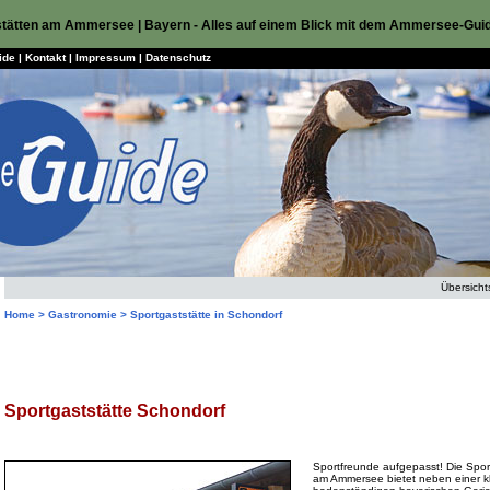
stätten am Ammersee | Bayern - Alles auf einem Blick mit dem Ammersee-Gui
ide
|
Kontakt
|
Impressum
|
Datenschutz
Übersicht
Home > Gastronomie > Sportgaststätte in Schondorf
Sportgaststätte Schondorf
Sportfreunde aufgepasst! Die Spor
am Ammersee bietet neben einer k