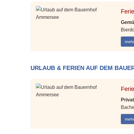
Feri
Gemüt
Bierd
mehr
URLAUB & FERIEN AUF DEM BAUE
Feri
Priva
Bache
mehr